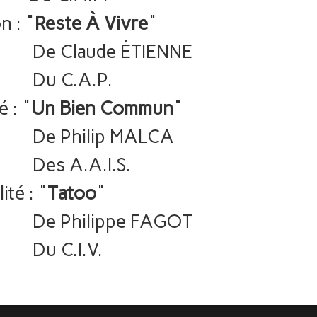
n : "
Reste À Vivre
"
de ÉTIENNE
A.P.
é : "
Un Bien Commun
"
ip MALCA
A.I.S.
té : "
Tatoo
"
ippe FAGOT
I.V.