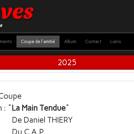
ves
es
ements
Coupe de l'amitié
Album
Contact
Liens
2025
Coupe
 : "
La Main Tendue
"
el THIERY
A.P.